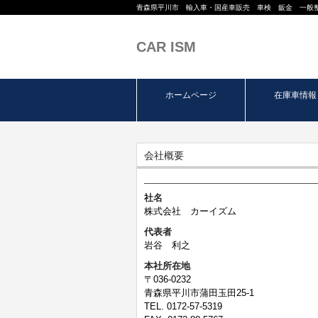
青森県平川市 輸入車・国産車販売 車検 鈑金 一般
CAR ISM
ホームページ
在庫車情報
会社概要
社名
株式会社 カーイズム
代表者
岩谷 利之
本社所在地
〒036-0232
青森県平川市蒲田玉田25-1
TEL. 0172-57-5319